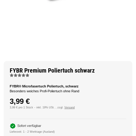
FYBR Premium Poliertuch schwarz
FYBR® Microfasertuch Poliertuch, schwarz
Besonders weiches Profi-Poliertuch ohne Rand
3,99 €
3,99 € pro 1 Stück
inkl. 19% USt. , zzgl.
Versand
Sofort verfügbar
Lieferzeit:
1 - 2 Werktage
(Ausland)