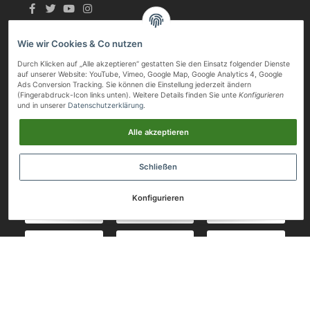
Informationen
Wie wir Cookies & Co nutzen
Gesetzliche Informationen
Durch Klicken auf „Alle akzeptieren“ gestatten Sie den Einsatz folgender Dienste
auf unserer Website: YouTube, Vimeo, Google Map, Google Analytics 4, Google
Ads Conversion Tracking. Sie können die Einstellung jederzeit ändern
Bequem bezahlen
(Fingerabdruck-Icon links unten). Weitere Details finden Sie unte
Konfigurieren
und in unserer
Datenschutzerklärung
.
Alle akzeptieren
Schließen
Konfigurieren