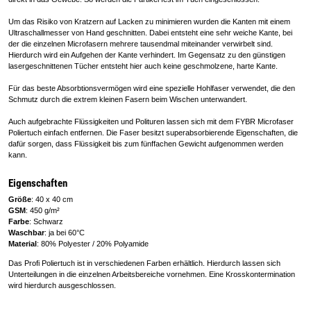
Um das Risiko von Kratzern auf Lacken zu minimieren wurden die Kanten mit einem
Ultraschallmesser von Hand geschnitten. Dabei entsteht eine sehr weiche Kante, bei
der die einzelnen Microfasern mehrere tausendmal miteinander verwirbelt sind.
Hierdurch wird ein Aufgehen der Kante verhindert. Im Gegensatz zu den günstigen
lasergeschnittenen Tücher entsteht hier auch keine geschmolzene, harte Kante.
Für das beste Absorbtionsvermögen wird eine spezielle Hohlfaser verwendet, die den
Schmutz durch die extrem kleinen Fasern beim Wischen unterwandert.
Auch aufgebrachte Flüssigkeiten und Polituren lassen sich mit dem FYBR Microfaser
Poliertuch einfach entfernen. Die Faser besitzt superabsorbierende Eigenschaften, die
dafür sorgen, dass Flüssigkeit bis zum fünffachen Gewicht aufgenommen werden
kann.
Eigenschaften
Größe
: 40 x 40 cm
GSM
: 450 g/m²
Farbe
: Schwarz
Waschbar
: ja bei 60°C
Material
: 80% Polyester / 20% Polyamide
Das Profi Poliertuch ist in verschiedenen Farben erhältlich. Hierdurch lassen sich
Unterteilungen in die einzelnen Arbeitsbereiche vornehmen. Eine Krosskontermination
wird hierdurch ausgeschlossen.