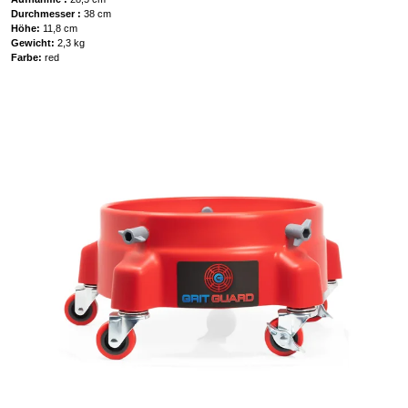
Durchmesser :
38 cm
Höhe:
11,8 cm
Gewicht:
2,3 kg
Farbe:
red