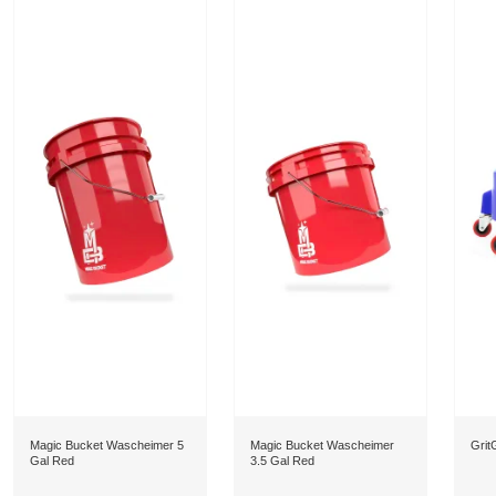
Magic Bucket Wascheimer 5
Magic Bucket Wascheimer
Grit
Gal Red
3.5 Gal Red