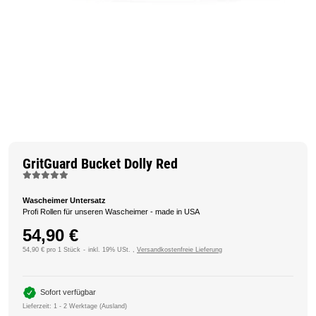
GritGuard Bucket Dolly Red
Wascheimer Untersatz
Profi Rollen für unseren Wascheimer - made in USA
54,90 €
54,90 € pro 1 Stück
inkl. 19% USt. ,
Versandkostenfreie Lieferung
Sofort verfügbar
Lieferzeit:
1 - 2 Werktage
(Ausland)