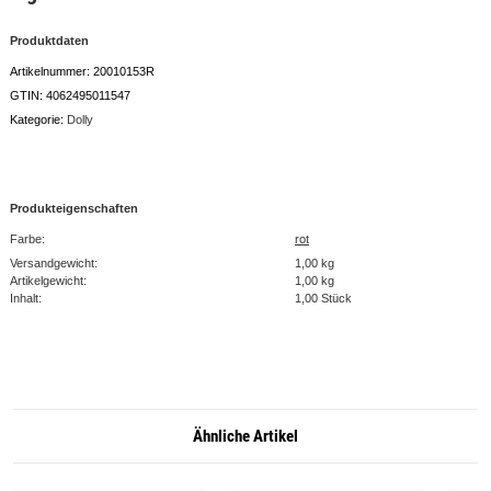
Produktdaten
Artikelnummer:
20010153R
GTIN:
4062495011547
Kategorie:
Dolly
Produkteigenschaften
Farbe:
rot
Versandgewicht:
1,00 kg
Artikelgewicht:
1,00
kg
Inhalt:
1,00 Stück
Ähnliche Artikel