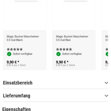
Magic Bucket Wascheimer
Magic Bucket Wascheimer
Magi
3.5 Gal Black
3.5 Gal Blue
3.5 
Sofort verfügbar
Sofort verfügbar
9,90 €
*
9,90 €
*
9,9
9,90 € pro 1 Stück
9,90 € pro 1 Stück
9,90 
Einsatzbereich
Lieferumfang
Eigenschaften