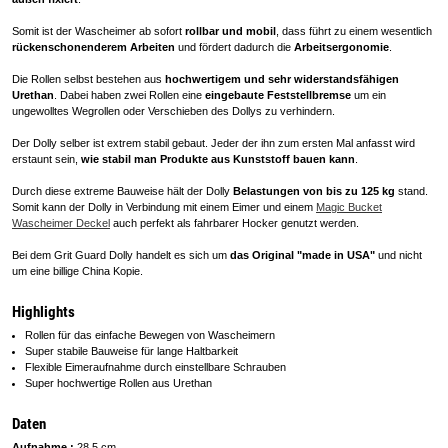
Somit ist der Wascheimer ab sofort
rollbar und mobil
, dass führt zu einem wesentlich
rückenschonenderem Arbeiten
und fördert dadurch die
Arbeitsergonomie
.
Die Rollen selbst bestehen aus
hochwertigem und sehr widerstandsfähigen
Urethan
. Dabei haben zwei Rollen eine
eingebaute Feststellbremse
um ein
ungewolltes Wegrollen oder Verschieben des Dollys zu verhindern.
Der Dolly selber ist extrem stabil gebaut. Jeder der ihn zum ersten Mal anfasst wird
erstaunt sein,
wie stabil man Produkte aus Kunststoff bauen kann
.
Durch diese extreme Bauweise hält der Dolly
Belastungen von bis zu 125 kg
stand.
Somit kann der Dolly in Verbindung mit einem Eimer und einem
Magic Bucket
Wascheimer Deckel
auch perfekt als fahrbarer Hocker genutzt werden.
Bei dem Grit Guard Dolly handelt es sich um
das Original "made in USA"
und nicht
um eine billige China Kopie.
Highlights
Rollen für das einfache Bewegen von Wascheimern
Super stabile Bauweise für lange Haltbarkeit
Flexible Eimeraufnahme durch einstellbare Schrauben
Super hochwertige Rollen aus Urethan
Daten
Aufnahme :
28,5 cm