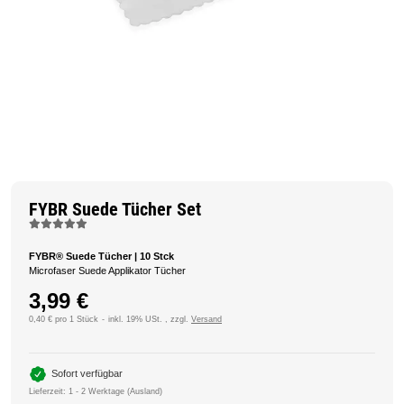
FYBR Suede Tücher Set
FYBR® Suede Tücher | 10 Stck
Microfaser Suede Applikator Tücher
3,99 €
0,40 € pro 1 Stück
inkl. 19% USt. , zzgl.
Versand
Sofort verfügbar
Lieferzeit:
1 - 2 Werktage
(Ausland)