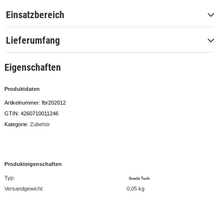
Einsatzbereich
Lieferumfang
Eigenschaften
Produktdaten
Artikelnummer:
fbr202012
GTIN:
4260710011246
Kategorie:
Zubehör
Produkteigenschaften
Typ:
Suede Tuch
Versandgewicht:
0,05 kg