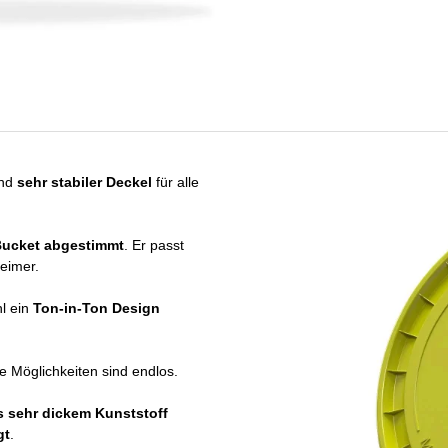
und
sehr stabiler Deckel
für alle
Bucket abgestimmt
. Er passt
eimer.
hl ein
Ton-in-Ton Design
e Möglichkeiten sind endlos.
s sehr dickem Kunststoff
gt
.