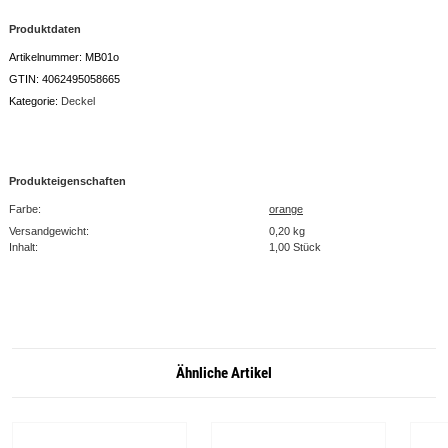
Produktdaten
Artikelnummer:
MB01o
GTIN:
4062495058665
Kategorie:
Deckel
Produkteigenschaften
Farbe:
orange
Versandgewicht:
0,20 kg
Inhalt:
1,00 Stück
Ähnliche Artikel