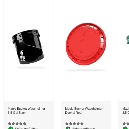
Magic Bucket Wascheimer
Magic Bucket Wascheimer-
Magi
3.5 Gal Black
Deckel Red
3.5 
Sofort verfügbar
Sofort verfügbar