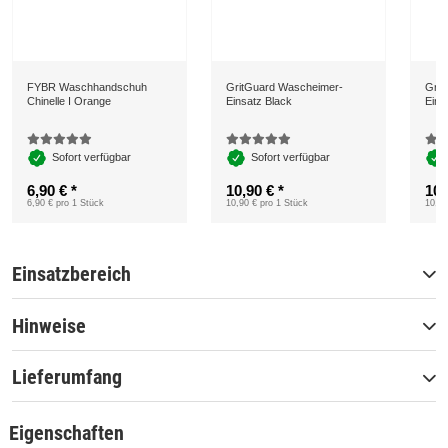
FYBR Waschhandschuh
GritGuard Wascheimer-
Grit
Chinelle I Orange
Einsatz Black
Eins
Sofort verfügbar
Sofort verfügbar
6,90 €
*
10,90 €
*
10,
6,90 € pro 1 Stück
10,90 € pro 1 Stück
10,90
Einsatzbereich
Hinweise
Lieferumfang
Eigenschaften