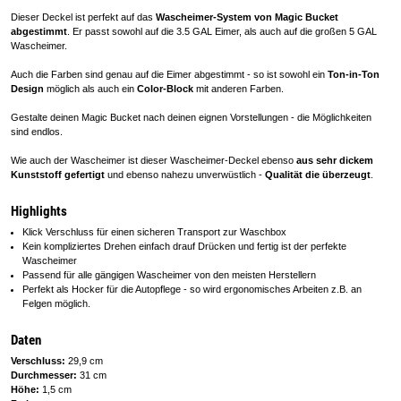
Dieser Deckel ist perfekt auf das
Wascheimer-System von Magic Bucket
abgestimmt
. Er passt sowohl auf die 3.5 GAL Eimer, als auch auf die großen 5 GAL
Wascheimer.
Auch die Farben sind genau auf die Eimer abgestimmt - so ist sowohl ein
Ton-in-Ton
Design
möglich als auch ein
Color-Block
mit anderen Farben.
Gestalte deinen Magic Bucket nach deinen eignen Vorstellungen - die Möglichkeiten
sind endlos.
Wie auch der Wascheimer ist dieser Wascheimer-Deckel ebenso
aus sehr dickem
Kunststoff gefertigt
und ebenso nahezu unverwüstlich -
Qualität die überzeugt
.
Highlights
Klick Verschluss für einen sicheren Transport zur Waschbox
Kein kompliziertes Drehen einfach drauf Drücken und fertig ist der perfekte
Wascheimer
Passend für alle gängigen Wascheimer von den meisten Herstellern
Perfekt als Hocker für die Autopflege - so wird ergonomisches Arbeiten z.B. an
Felgen möglich.
Daten
Verschluss:
29,9 cm
Durchmesser:
31 cm
Höhe:
1,5 cm