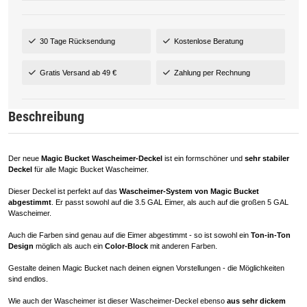
30 Tage Rücksendung
Kostenlose Beratung
Gratis Versand ab 49 €
Zahlung per Rechnung
Beschreibung
Der neue
Magic Bucket Wascheimer-Deckel
ist ein formschöner und
sehr stabiler
Deckel
für alle Magic Bucket Wascheimer.
Dieser Deckel ist perfekt auf das
Wascheimer-System von Magic Bucket
abgestimmt
. Er passt sowohl auf die 3.5 GAL Eimer, als auch auf die großen 5 GAL
Wascheimer.
Auch die Farben sind genau auf die Eimer abgestimmt - so ist sowohl ein
Ton-in-Ton
Design
möglich als auch ein
Color-Block
mit anderen Farben.
Gestalte deinen Magic Bucket nach deinen eignen Vorstellungen - die Möglichkeiten
sind endlos.
Wie auch der Wascheimer ist dieser Wascheimer-Deckel ebenso
aus sehr dickem