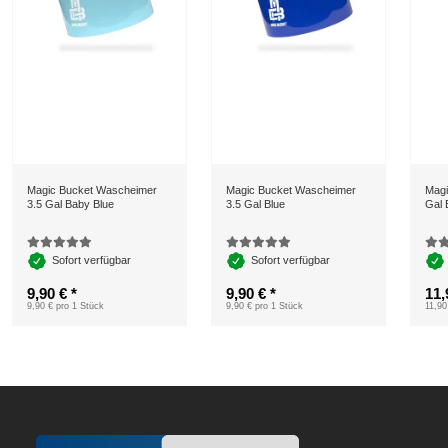
Magic Bucket Wascheimer
Magic Bucket Wascheimer
Magi
3.5 Gal Baby Blue
3.5 Gal Blue
Gal 
Sofort verfügbar
Sofort verfügbar
9,90 €
*
9,90 €
*
11,
9,90 € pro 1 Stück
9,90 € pro 1 Stück
11,90