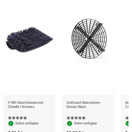
FYBR Waschhandschuh
GritGuard Wascheimer-
Magi
Chinelle I Schwarz
Einsatz Black
3.5 
Sofort verfügbar
Sofort verfügbar